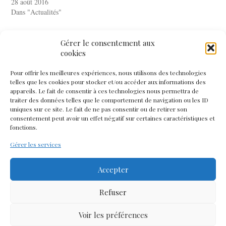
28 août 2016
Dans "Actualités"
Gérer le consentement aux
cookies
PREVIOUS
Pour offrir les meilleures expériences, nous utilisons des technologies
« Saison des ruines » • chronique de Sandra
telles que les cookies pour stocker et/ou accéder aux informations des
appareils. Le fait de consentir à ces technologies nous permettra de
Morier
traiter des données telles que le comportement de navigation ou les ID
uniques sur ce site. Le fait de ne pas consentir ou de retirer son
consentement peut avoir un effet négatif sur certaines caractéristiques et
NEXT
fonctions.
« Saison des ruines » finaliste du prix SPG
Gérer les services
Accepter
Comments are closed.
Refuser
Voir les préférences