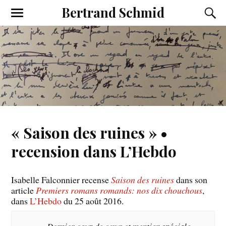
Bertrand Schmid
« Saison des ruines » •
recension dans L’Hebdo
Isabelle Falconnier recense
Saison des ruines
dans son
article
Premiers romans romands: nos dix chouchous
,
dans
L’Hebdo
du 25 août 2016.