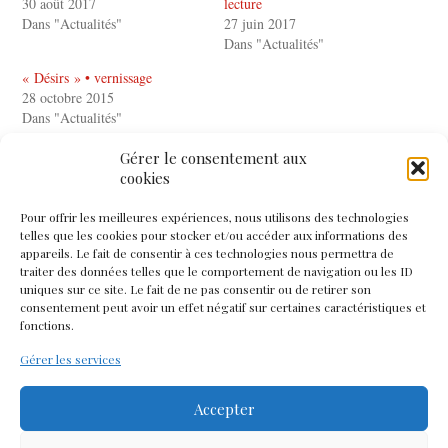
30 août 2017
lecture
Dans "Actualités"
27 juin 2017
Dans "Actualités"
« Désirs » • vernissage
28 octobre 2015
Dans "Actualités"
Gérer le consentement aux
cookies
Pour offrir les meilleures expériences, nous utilisons des technologies
PREVIOUS
telles que les cookies pour stocker et/ou accéder aux informations des
appareils. Le fait de consentir à ces technologies nous permettra de
« Autres ailleurs » • fugues
traiter des données telles que le comportement de navigation ou les ID
uniques sur ce site. Le fait de ne pas consentir ou de retirer son
consentement peut avoir un effet négatif sur certaines caractéristiques et
NEXT
fonctions.
Le Livre sur les quais
Gérer les services
Accepter
Comments are closed.